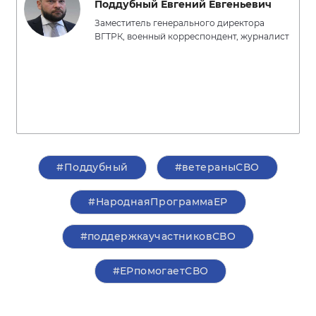
Поддубный Евгений Евгеньевич
Заместитель генерального директора
ВГТРК, военный корреспондент, журналист
#Поддубный
#ветераныСВО
#НароднаяПрограммаЕР
#поддержкаучастниковСВО
#ЕРпомогаетСВО