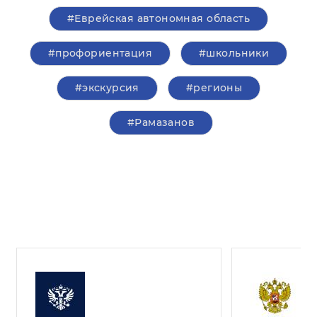
#Еврейская автономная область
#профориентация
#школьники
#экскурсия
#регионы
#Рамазанов