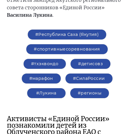
отметила зампред Якутского регионального
совета сторонников «Единой России»
Василина Лукина
.
#Республика Саха (Якутия)
#спортивныесоревнования
#тхэквондо
#детисовз
#марафон
#СилаРоссии
#Лукина
#регионы
Активисты «Единой России»
познакомили детей из
Облученского района ЕАО с