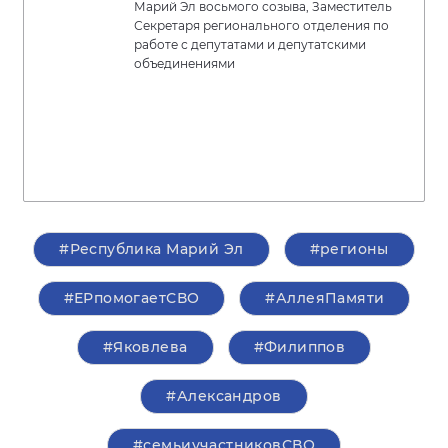
Марий Эл восьмого созыва, Заместитель
Секретаря регионального отделения по
работе с депутатами и депутатскими
объединениями
#Республика Марий Эл
#регионы
#ЕРпомогаетСВО
#АллеяПамяти
#Яковлева
#Филиппов
#Александров
#семьиучастниковСВО