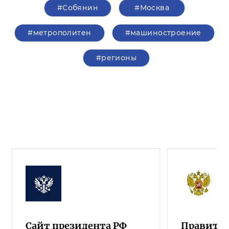
#Собянин
#Москва
#метрополитен
#машиностроение
#регионы
Сайт президента РФ
Правител