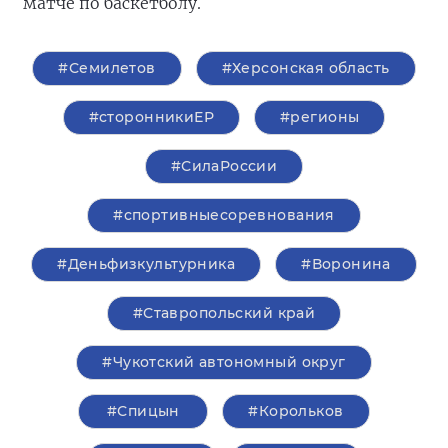
матче по баскетболу.
#Семилетов
#Херсонская область
#сторонникиЕР
#регионы
#СилаРоссии
#спортивныесоревнования
#Деньфизкультурника
#Воронина
#Ставропольский край
#Чукотский автономный округ
#Спицын
#Корольков