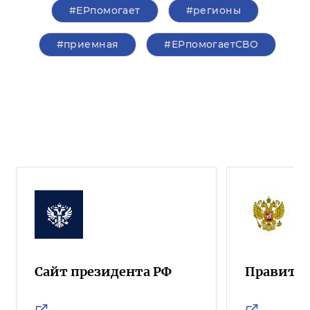
#ЕРпомогает
#регионы
#приемная
#ЕРпомогаетСВО
Сайт президента РФ
Правител