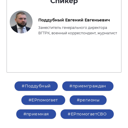
Спикер
Поддубный Евгений Евгеньевич
Заместитель генерального директора
ВГТРК, военный корреспондент, журналист
#Поддубный
#приемграждан
#ЕРпомогает
#регионы
#приемная
#ЕРпомогаетСВО