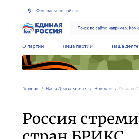
Федеральный сайт
О партии
Лица партии
Наша деяте
Центральная общественная приемная Председателя партии «Единая Россия»
Народная программа «Единой России»
Региональные общ
Руководящий состав Межрегиональных координационных советов
Центральная контрольная комиссия партии
Главная
Наша Деятельность
Новости
Россия С
Россия стрем
стран БРИКС