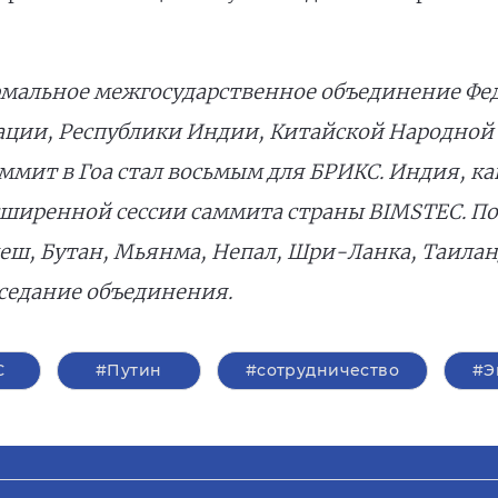
рмальное межгосударственное объединение Фе
ации, Республики Индии, Китайской Народной
ммит в Гоа стал восьмым для БРИКС. Индия, к
асширенной сессии саммита страны BIMSTEC. П
еш, Бутан, Мьянма, Непал, Шри-Ланка, Таиланд
аседание объединения.
С
#Путин
#сотрудничество
#Э