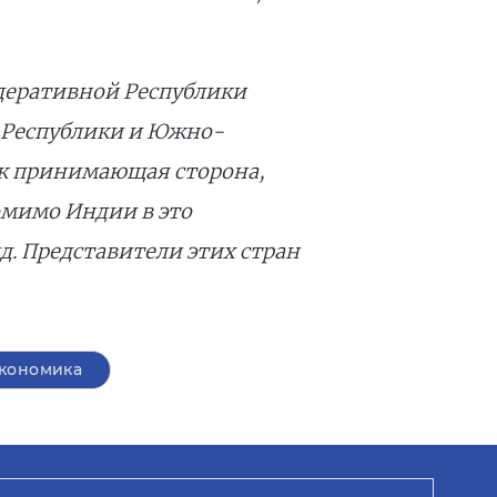
деративной Республики
 Республики и Южно-
ак принимающая сторона,
омимо Индии в это
. Представители этих стран
кономика