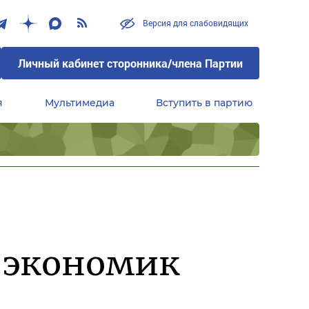
Версия для слабовидящих
Личный кабинет сторонника/члена Партии
я
Мультимедиа
Вступить в партию
Центральный совет сторонников партии «Единая Россия»
 экономик