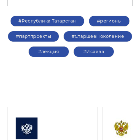
#Республика Татарстан
#регионы
#партпроекты
#СтаршееПоколение
#лекция
#Исаева