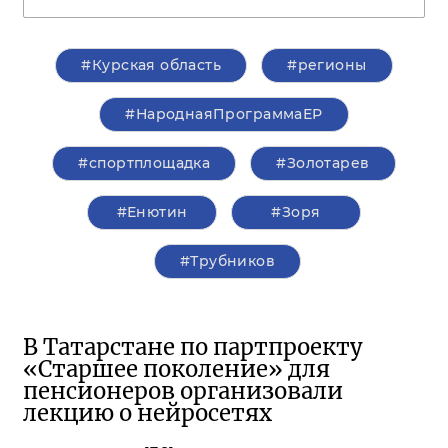
#Курская область
#регионы
#НароднаяПрограммаЕР
#спортплощадка
#Золотарев
#Енютин
#Зоря
#Трубников
В Татарстане по партпроекту
«Старшее поколение» для
пенсионеров организовали
лекцию о нейросетях