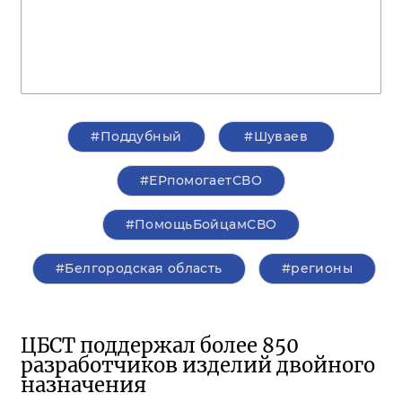
#Поддубный
#Шуваев
#ЕРпомогаетСВО
#ПомощьБойцамСВО
#Белгородская область
#регионы
ЦБСТ поддержал более 850
разработчиков изделий двойного
назначения