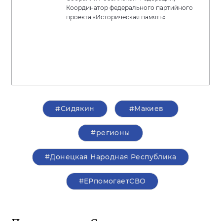
Координатор федерального партийного
проекта «Историческая память»
#Сидякин
#Макиев
#регионы
#Донецкая Народная Республика
#ЕРпомогаетСВО