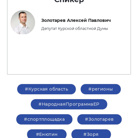
Золотарев Алексей Павлович
Депутат Курской областной Думы
#Курская область
#регионы
#НароднаяПрограммаЕР
#спортплощадка
#Золотарев
#Енютин
#Зоря