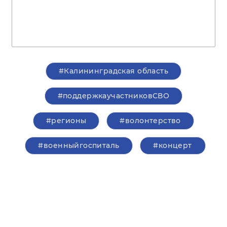
#Калининградская область
#поддержкаучастниковСВО
#регионы
#волонтерство
#военныйгоспиталь
#концерт