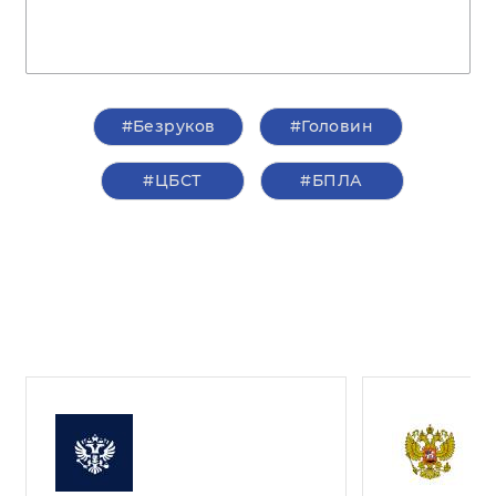
#Безруков
#Головин
#ЦБСТ
#БПЛА