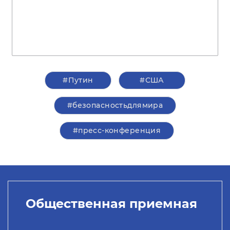
#Путин
#США
#безопасностьдлямира
#пресс-конференция
Общественная приемная