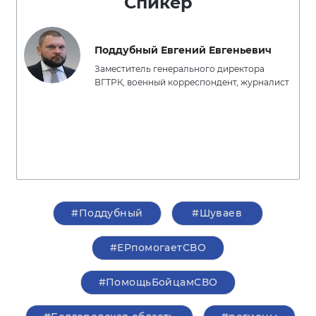
Спикер
Поддубный Евгений Евгеньевич
Заместитель генерального директора
ВГТРК, военный корреспондент, журналист
#Поддубный
#Шуваев
#ЕРпомогаетСВО
#ПомощьБойцамСВО