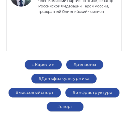
Член Комиссии Партии по этике, сенатор
Российской Федерации, Герой России,
трехкратный Олимпийский чемпион
#Карелин
#регионы
#Деньфизкультурника
#массовыйспорт
#инфраструктура
#спорт