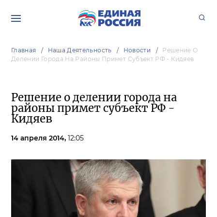
Главная
Наша Деятельность
Новости
Решение О
Делении Города На Районы Примет Субъект РФ - Кидяев
Решение о делении города на
районы примет субъект РФ -
Кидяев
14 апреля 2014,
12:05