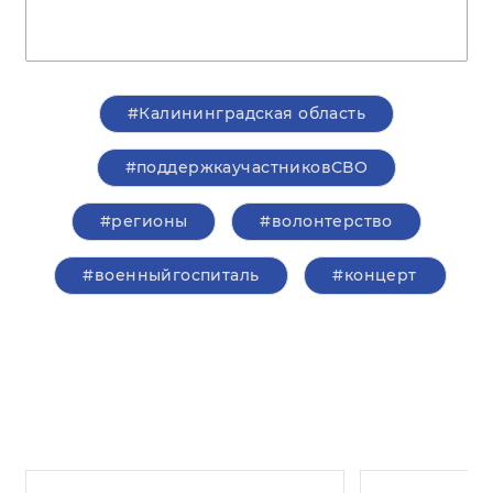
#Калининградская область
#поддержкаучастниковСВО
#регионы
#волонтерство
#военныйгоспиталь
#концерт