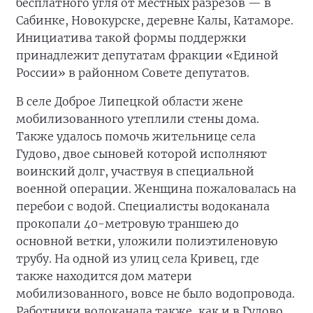
бесплатного угля от местных разрезов — в
Сабинке, Новокурске, деревне Калы, Катаморе.
Инициатива такой формы поддержки
принадлежит депутатам фракции «Единой
России» в районном Совете депутатов.
В селе Доброе Липецкой области жене
мобилизованного утеплили стены дома.
Также удалось помочь жительнице села
Гудово, двое сыновей которой исполняют
воинский долг, участвуя в специальной
военной операции. Женщина пожаловалась на
перебои с водой. Специалисты водоканала
прокопали 40-метровую траншею до
основной ветки, уложили полиэтиленовую
трубу. На одной из улиц села Кривец, где
также находится дом матери
мобилизованного, вовсе не было водопровода.
Работники водоканала также, как и в Гудово