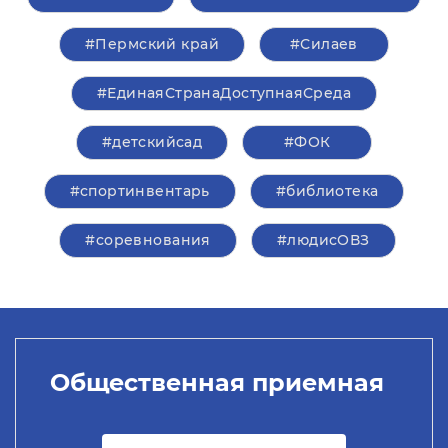
#Пермский край
#Силаев
#ЕдинаяСтранаДоступнаяСреда
#детскийсад
#ФОК
#спортинвентарь
#библиотека
#соревнования
#людисОВЗ
Общественная приемная