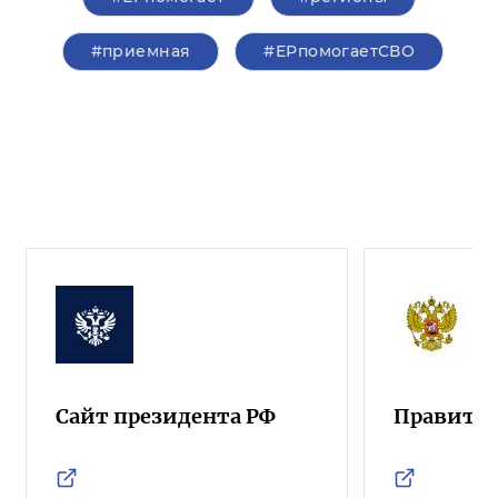
#приемная
#ЕРпомогаетСВО
Сайт президента РФ
Правител