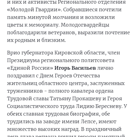
и них и активисты Регионального отделения
«Молодой Гвардии». Собравшиеся почтили
память минутой молчания и возложили
цветы к мемориалу. Молодогвардейцы
поблагодарили ветеранов, выразили почтение
их родным и близким.
Врио губернатора Кировской области, член
Президиума регионального политсовета
«Единой России»
Игорь Васильев
лично
поздравил с Днем Героев Отечества
жительниц областного центра, заслуженных
труженников - полного кавалера ордена
Трудовой славы Татьяну Прокашеву и Героя
Социалистического труда Лидию Бересневу. У
обеих славная трудовая биография, обе
трудились на заводе имени Лепсе, имеют
множество высоких наград. В праздничный
день глава региона вручил героям памятный