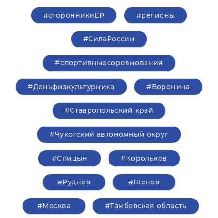
#сторонникиЕР
#регионы
#СилаРоссии
#спортивныесоревнования
#Деньфизкультурника
#Воронина
#Ставропольский край
#Чукотский автономный округ
#Спицын
#Корольков
#Руднев
#Шонов
#Москва
#Тамбовская область