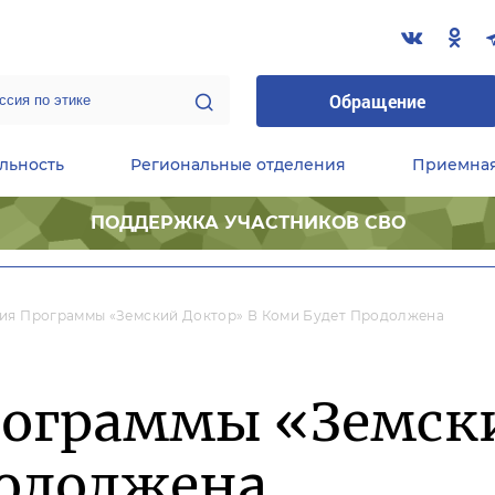
Обращение
льность
Региональные отделения
Приемна
ПОДДЕРЖКА УЧАСТНИКОВ СВО
ественные приемные Председателя Партии
Центральный исполнительный комитет партии
Фракция «Единой России» в ГД ФС РФ
ия Программы «Земский Доктор» В Коми Будет Продолжена
рограммы «Земски
родолжена