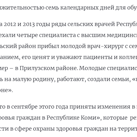
жительностью семь календарных дней для обус
а 2012 и 2013 годы ряды сельских врачей Респ
иехали четыре специалиста с высшим медицинс
ьский район прибыл молодой врач-хирург с сем
ланием, его ценят и уважают пациенты и колле
ер – в Прилузском районе. Молодые специали
ь на малую родину, работают, создали семьи,
оне».
о в сентябре этого года приняты изменения в
ровья граждан в Республике Коми», которые р
ти в сфере охраны здоровья граждан на терри