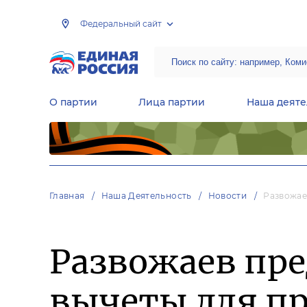
Федеральный сайт
О партии
Лица партии
Наша деяте
Центральная общественная приемная Председателя партии «Единая Россия»
Народная программа «Единой России»
Региональные общ
Руководящий состав Межрегиональных координационных советов
Центральная контрольная комиссия партии
Главная
Наша Деятельность
Новости
Развожае
Развожаев пр
вычеты для п