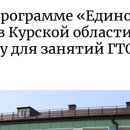
программе «Един
в Курской област
у для занятий ГТ