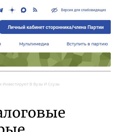
Версия для слабовидящих
Личный кабинет сторонника/члена Партии
я
Мультимедиа
Вступить в партию
Центральный совет сторонников партии «Единая Россия»
 Инвестируют В Вузы И Ссузы
алоговые
рые