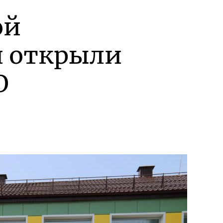
ой
и открыли
О