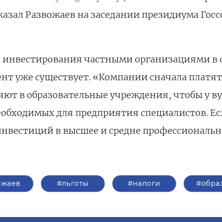
казал Развожаев нa заседании президиума Госсо
а инвестирования частными организациями в 
т уже существует. «Компании сначала платят 
яют в образовательные учреждения, чтобы у ву
обходимых для предприятия специалистов. Ес
 инвестиций в высшее и средне профессиональ
ожаев
#льготы
#налоги
#обра