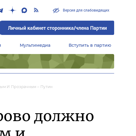
Версия для слабовидящих
Личный кабинет сторонника/члена Партии
я
Мультимедиа
Вступить в партию
Центральный совет сторонников партии «Единая Россия»
ым И Прозрачным – Путин
рово должно
м и