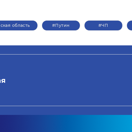
ская область
#Путин
#ЧП
ая