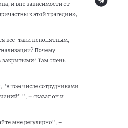
она, и вне зависимости от
причастны к этой трагедии»,
тся все-таки непонятным,
игнализации? Почему
ь закрытыми? Там очень
у, "в том числе сотрудниками
аний" ", – сказал он и
йте мне регулярно", –