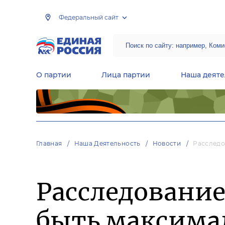
Федеральный сайт
О партии
Лица партии
Наша деяте
Центральная общественная приемная Председателя партии «Единая Россия»
Народная программа «Единой России»
Региональные общ
Руководящий состав Межрегиональных координационных советов
Центральная контрольная комиссия партии
Главная
Наша Деятельность
Новости
Расследо
Расследование
быть максима