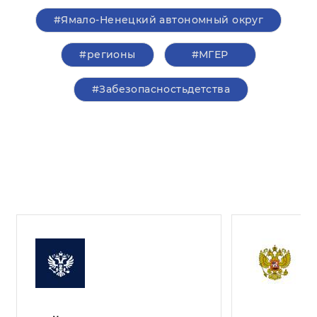
#Ямало-Ненецкий автономный округ
#регионы
#‎МГЕР‬
#Забезопасностьдетства