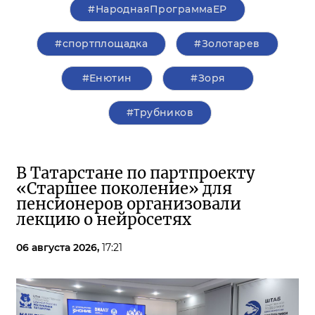
#НароднаяПрограммаЕР
#спортплощадка
#Золотарев
#Енютин
#Зоря
#Трубников
В Татарстане по партпроекту
«Старшее поколение» для
пенсионеров организовали
лекцию о нейросетях
06 августа 2026,
17:21