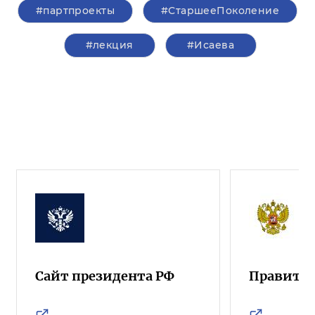
#партпроекты
#СтаршееПоколение
#лекция
#Исаева
Сайт президента РФ
Правител