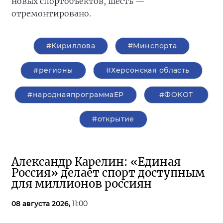
новых спортобъектов, шесть —
отремонтировано.
#Кириллова
#Минспорта
#регионы
#Херсонская область
#народнаяпрограммаЕР
#ФОКОТ
#открытие
Александр Карелин: «Единая
Россия» делает спорт доступным
для миллионов россиян
08 августа 2026,
11:00