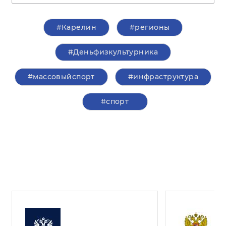
#Карелин
#регионы
#Деньфизкультурника
#массовыйспорт
#инфраструктура
#спорт