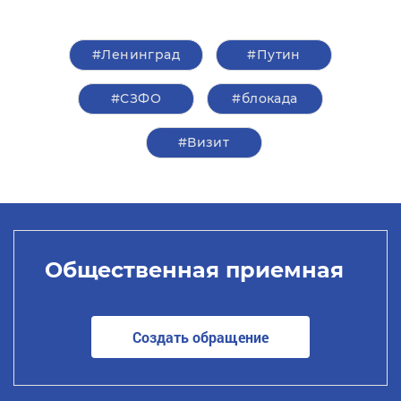
#Ленинград
#Путин
#СЗФО
#блокада
#Визит
Общественная приемная
Создать обращение