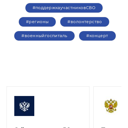
#поддержкаучастниковСВО
#регионы
#волонтерство
#военныйгоспиталь
#концерт