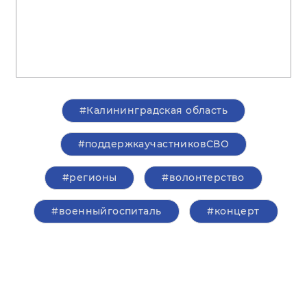
#Калининградская область
#поддержкаучастниковСВО
#регионы
#волонтерство
#военныйгоспиталь
#концерт