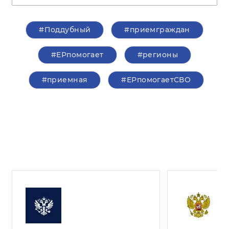
#Поддубный
#приемграждан
#ЕРпомогает
#регионы
#приемная
#ЕРпомогаетСВО