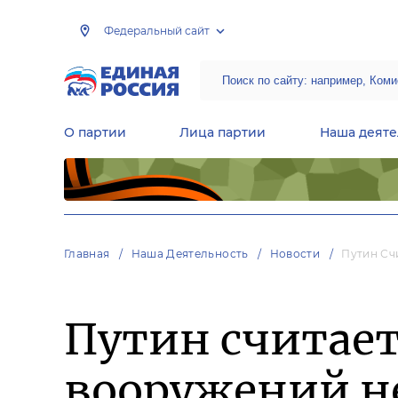
Федеральный сайт
О партии
Лица партии
Наша деяте
Центральная общественная приемная Председателя партии «Единая Россия»
Народная программа «Единой России»
Региональные общ
Руководящий состав Межрегиональных координационных советов
Центральная контрольная комиссия партии
Главная
Наша Деятельность
Новости
Путин Сч
Путин считает
вооружений не