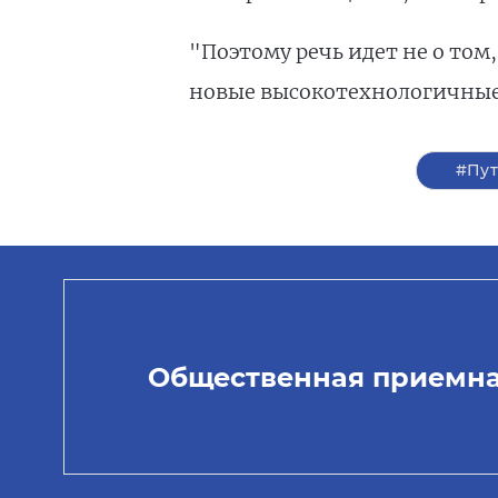
"Поэтому речь идет не о том
новые высокотехнологичные 
#Пу
Общественная приемн