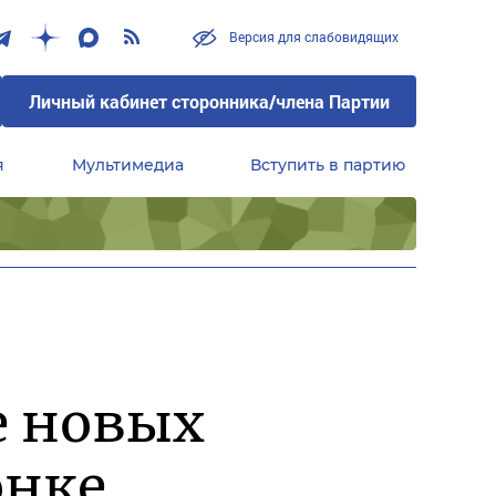
Версия для слабовидящих
Личный кабинет сторонника/члена Партии
я
Мультимедиа
Вступить в партию
Центральный совет сторонников партии «Единая Россия»
е новых
онке