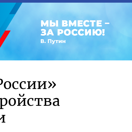
России»
тройства
и