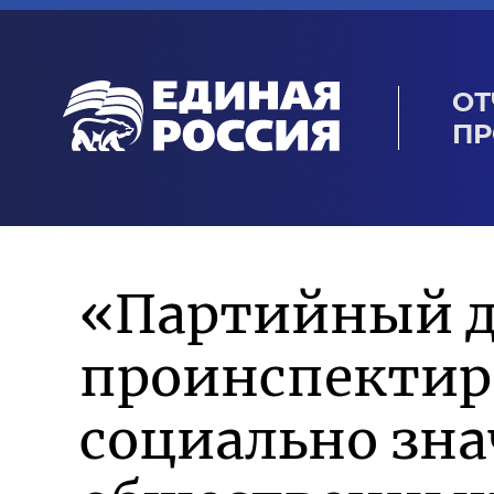
ОТ
ПР
«Партийный д
проинспектиро
социально зн