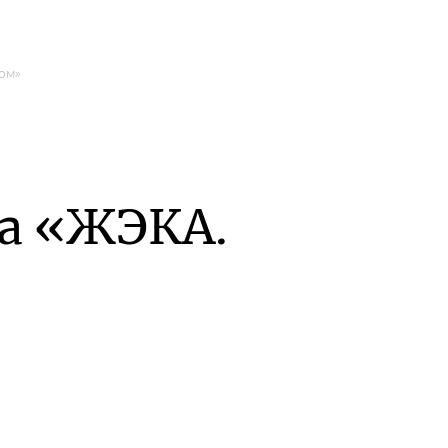
ом»
а «ЖЭКА.