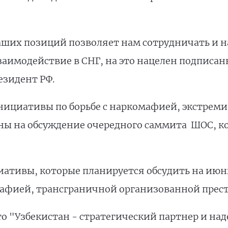
аших позиций позволяет нам сотрудничать и на
заимодействие в СНГ, на это нацелен подпис
езидент РФ.
нициативы по борьбе с наркомафией, экстрем
ны на обсуждение очередного саммита ШОС, к
тивы, которые планируется обсудить на июнь
мафией, трансграничной организованной прест
то "Узбекистан - стратегический партнер и на