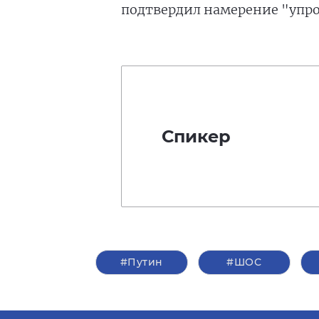
подтвердил намерение "упр
Спикер
#Путин
#ШОС