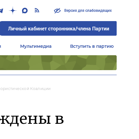
Версия для слабовидящих
Версия для слабовидящих
Личный кабинет сторонника/члена Партии
Личный кабинет сторонника/члена Партии
я
я
Мультимедиа
Мультимедиа
Вступить в партию
Вступить в партию
Центральный совет сторонников партии «Единая Россия»
Центральный совет сторонников партии «Единая Россия»
рористической Коалиции
еждены в