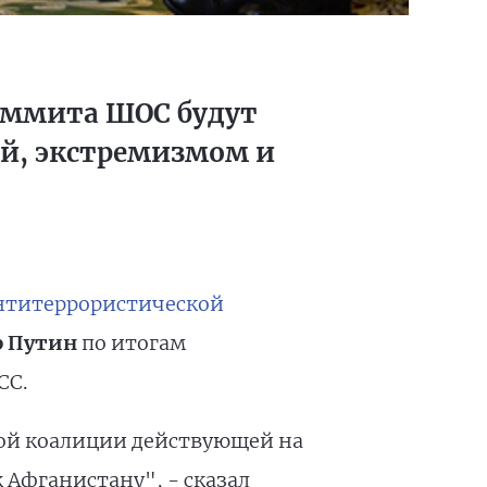
саммита ШОС будут
й, экстремизмом и
нтитеррористической
 Путин
по итогам
СС.
ой коалиции действующей на
 Афганистану", - сказал