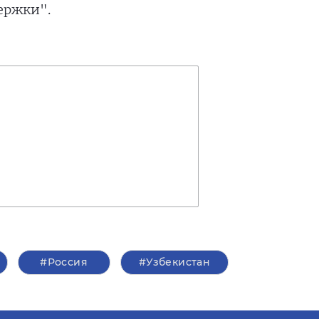
ержки".
#Россия
#Узбекистан