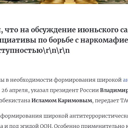
, что на обсуждение июньского 
циативы по борьбе с наркомафие
тупностью\r\n\r\n
ены в необходимости формирования широкой
а
, 26 апреля, указал президент России
Владимир
Узбекистана
Исламом Каримовым
, передает ТА
 формирования широкой антитеррористическ
 и под эгидой ООН. Особенно применительно к