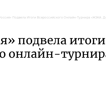
Россия» Подвела Итоги Всероссийского Онлайн-Турнира «ЖЭКА. Д
я» подвела итоги
го онлайн-турнир