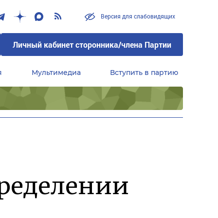
Версия для слабовидящих
Личный кабинет сторонника/члена Партии
я
Мультимедиа
Вступить в партию
Центральный совет сторонников партии «Единая Россия»
пределении