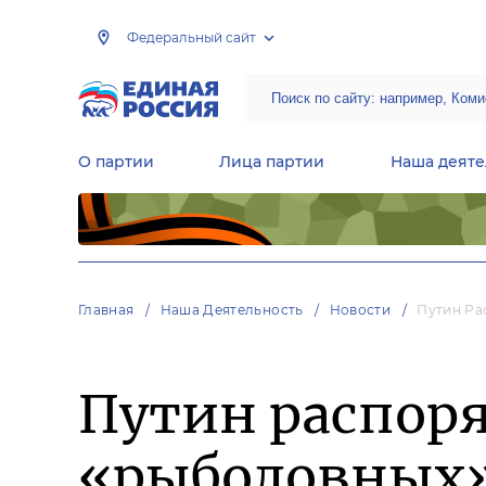
Федеральный сайт
О партии
Лица партии
Наша деяте
Центральная общественная приемная Председателя партии «Единая Россия»
Народная программа «Единой России»
Региональные общ
Руководящий состав Межрегиональных координационных советов
Центральная контрольная комиссия партии
Главная
Наша Деятельность
Новости
Путин Ра
Путин распоря
«рыболовных»