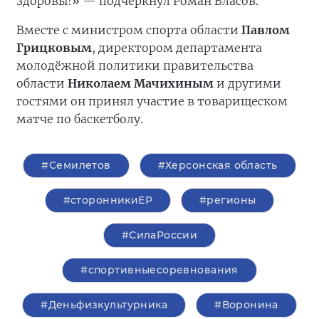
здоровы!» — подчеркнул Роман Власов.
Вместе с министром спорта области
Павлом
Грицковым
, директором департамента
молодёжной политики правительства
области
Николаем Мачихиным
и другими
гостями он принял участие в товарищеском
матче по баскетболу.
#Семилетов
#Херсонская область
#сторонникиЕР
#регионы
#СилаРоссии
#спортивныесоревнования
#Деньфизкультурника
#Воронина