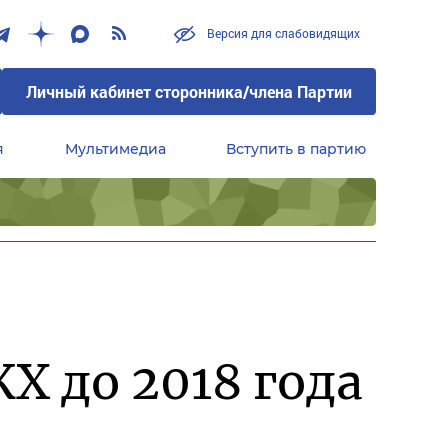
Версия для слабовидящих
Личный кабинет сторонника/члена Партии
я
Мультимедиа
Вступить в партию
Центральный совет сторонников партии «Единая Россия»
Х до 2018 года