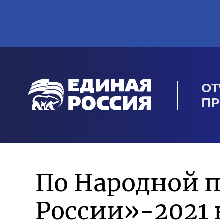
ОТ
ПР
По Народной 
России»-2021 