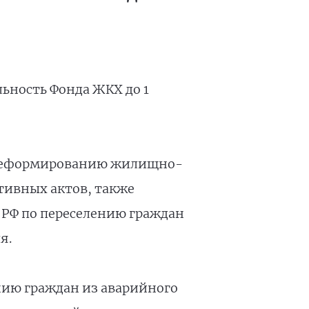
ьность Фонда ЖКХ до 1
я реформированию жилищно-
тивных актов, также
в РФ по переселению граждан
я.
нию граждан из аварийного