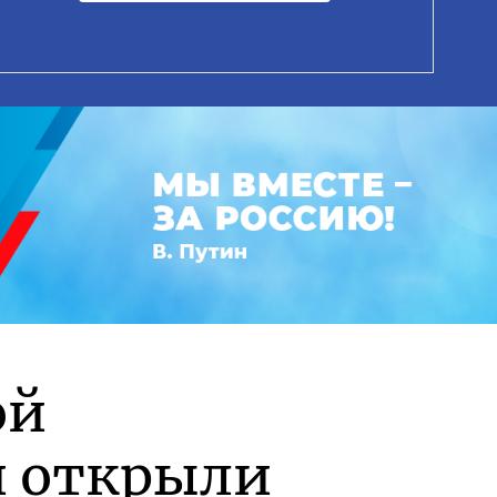
ой
и открыли