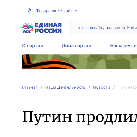
Федеральный сайт
О партии
Лица партии
Наша деяте
Центральная общественная приемная Председателя партии «Единая Россия»
Народная программа «Единой России»
Региональные общ
Руководящий состав Межрегиональных координационных советов
Центральная контрольная комиссия партии
Главная
Наша Деятельность
Новости
Путин Пр
Путин продлил