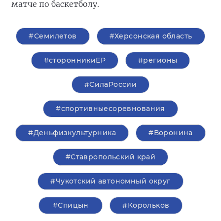
матче по баскетболу.
#Семилетов
#Херсонская область
#сторонникиЕР
#регионы
#СилаРоссии
#спортивныесоревнования
#Деньфизкультурника
#Воронина
#Ставропольский край
#Чукотский автономный округ
#Спицын
#Корольков