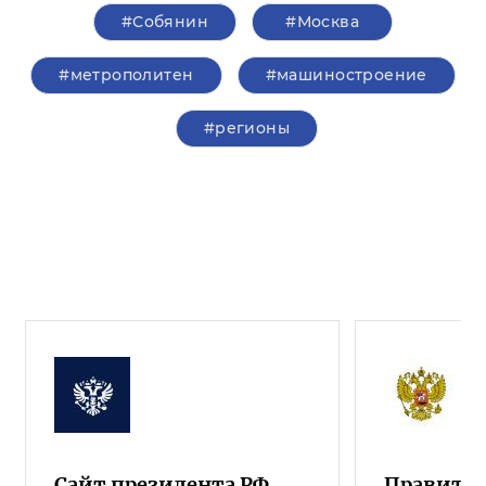
#Собянин
#Москва
#метрополитен
#машиностроение
#регионы
Сайт президента РФ
Правител