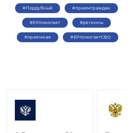
#Поддубный
#приемграждан
#ЕРпомогает
#регионы
#приемная
#ЕРпомогаетСВО