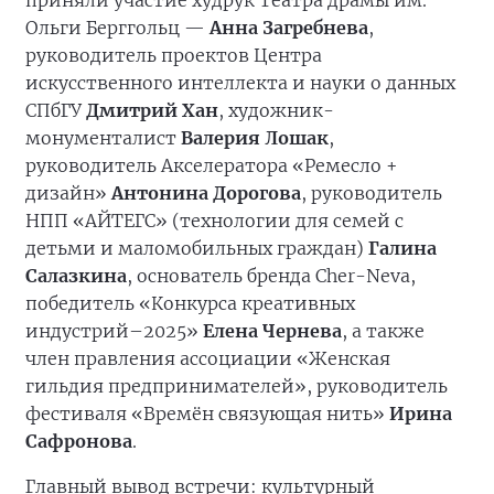
приняли участие худрук Театра драмы им.
Ольги Берггольц —
Анна Загребнева
,
руководитель проектов Центра
искусственного интеллекта и науки о данных
СПбГУ
Дмитрий Хан
, художник-
монументалист
Валерия Лошак
,
руководитель Акселератора «Ремесло +
дизайн»
Антонина Дорогова
, руководитель
НПП «АЙТЕГС» (технологии для семей с
детьми и маломобильных граждан)
Галина
Салазкина
, основатель бренда Cher-Neva,
победитель «Конкурса креативных
индустрий–2025»
Елена Чернева
, а также
член правления ассоциации «Женская
гильдия предпринимателей», руководитель
фестиваля «Времён связующая нить»
Ирина
Сафронова
.
Главный вывод встречи: культурный