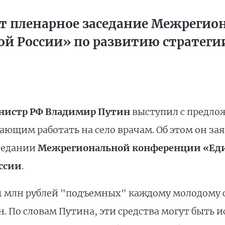
ит пленарное заседание Межрегио
й России» по развитию стратеги
нистр РФ Владимир Путин
выступил с предло
ющим работать на село врачам. Об этом он зая
аседании
Межрегиональной конференции «Еди
ссии
.
1 млн рублей "подъемных" каждому молодому 
 он. По словам Путина, эти средства могут быт