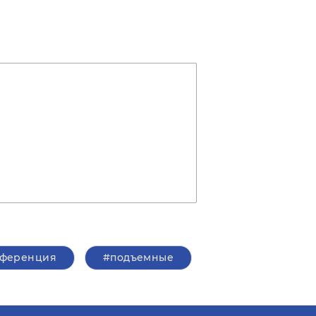
ференция
#подъемные