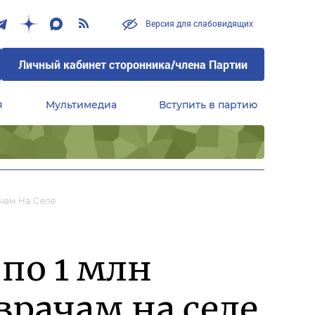
Версия для слабовидящих
Личный кабинет сторонника/члена Партии
я
Мультимедиа
Вступить в партию
Центральный совет сторонников партии «Единая Россия»
чам На Селе
по 1 млн
рачам на селе