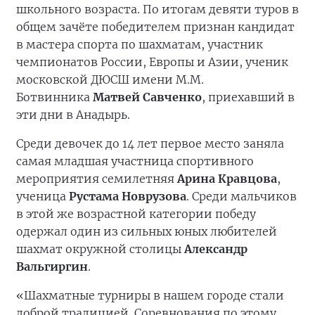
школьного возраста. По итогам девяти туров в
общем зачёте победителем признан кандидат
в мастера спорта по шахматам, участник
чемпионатов России, Европы и Азии, ученик
московской ДЮСШ имени М.М.
Ботвинника
Матвей Савченко
, приехавший в
эти дни в Анадырь.
Среди девочек до 14 лет первое место заняла
самая младшая участница спортивного
мероприятия семилетняя
Арина Кравцова
,
ученица
Рустама Новрузова
. Среди мальчиков
в этой же возрастной категории победу
одержал один из сильных юных любителей
шахмат окружной столицы
Александр
Вальгиргин
.
«Шахматные турниры в нашем городе стали
доброй традицией. Соревнования по этому