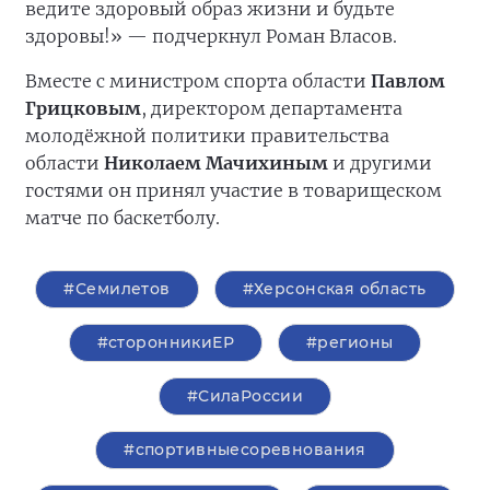
ведите здоровый образ жизни и будьте
здоровы!» — подчеркнул Роман Власов.
Вместе с министром спорта области
Павлом
Грицковым
, директором департамента
молодёжной политики правительства
области
Николаем Мачихиным
и другими
гостями он принял участие в товарищеском
матче по баскетболу.
#Семилетов
#Херсонская область
#сторонникиЕР
#регионы
#СилаРоссии
#спортивныесоревнования