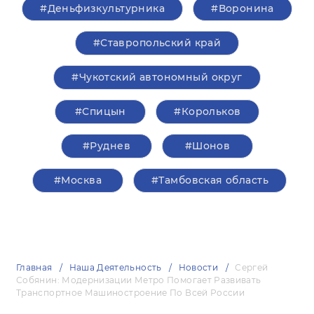
#Деньфизкультурника
#Воронина
#Ставропольский край
#Чукотский автономный округ
#Спицын
#Корольков
#Руднев
#Шонов
#Москва
#Тамбовская область
Главная
Наша Деятельность
Новости
Сергей
Собянин: Модернизации Метро Помогает Развивать
Транспортное Машиностроение По Всей России