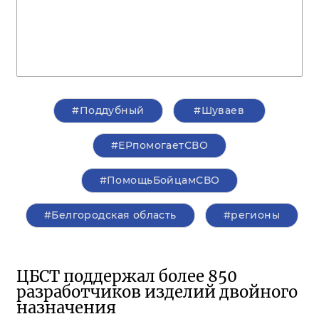
#Поддубный
#Шуваев
#ЕРпомогаетСВО
#ПомощьБойцамСВО
#Белгородская область
#регионы
ЦБСТ поддержал более 850
разработчиков изделий двойного
назначения