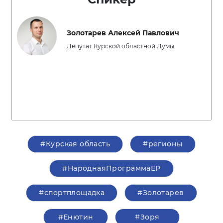
Золотарев Алексей Павлович
Депутат Курской областной Думы
#Курская область
#регионы
#НароднаяПрограммаЕР
#спортплощадка
#Золотарев
#Енютин
#Зоря