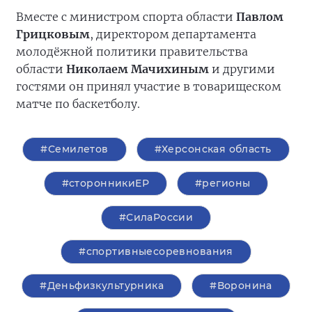
Вместе с министром спорта области
Павлом
Грицковым
, директором департамента
молодёжной политики правительства
области
Николаем Мачихиным
и другими
гостями он принял участие в товарищеском
матче по баскетболу.
#Семилетов
#Херсонская область
#сторонникиЕР
#регионы
#СилаРоссии
#спортивныесоревнования
#Деньфизкультурника
#Воронина