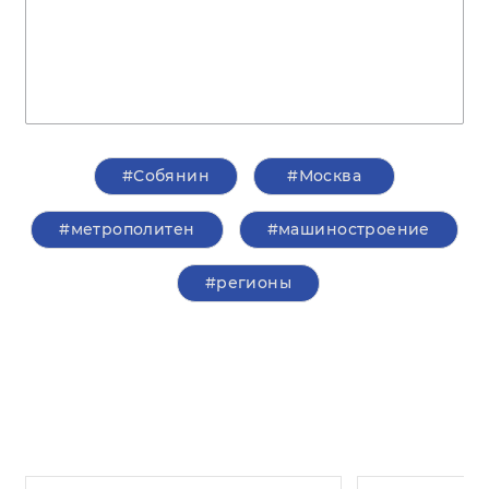
#Собянин
#Москва
#метрополитен
#машиностроение
#регионы