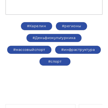
#Карелин
#регионы
#Деньфизкультурника
#массовыйспорт
#инфраструктура
#спорт