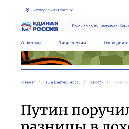
Федеральный сайт
О партии
Лица партии
Наша деяте
Центральная общественная приемная Председателя партии «Единая Россия»
Народная программа «Единой России»
Региональные общ
Руководящий состав Межрегиональных координационных советов
Центральная контрольная комиссия партии
Главная
Наша Деятельность
Новости
Путин По
Путин поручи
разницы в дох