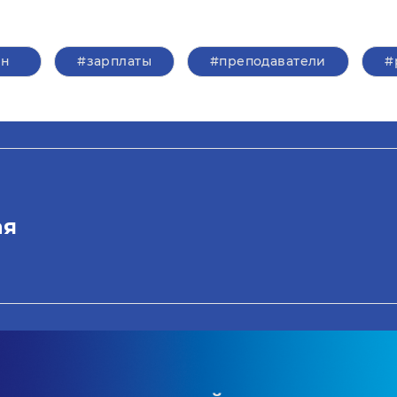
ин
#зарплаты
#преподаватели
#
ая