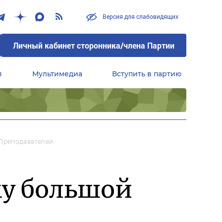
Версия для слабовидящих
Личный кабинет сторонника/члена Партии
я
Мультимедиа
Вступить в партию
Центральный совет сторонников партии «Единая Россия»
 Преподавателей
му большой