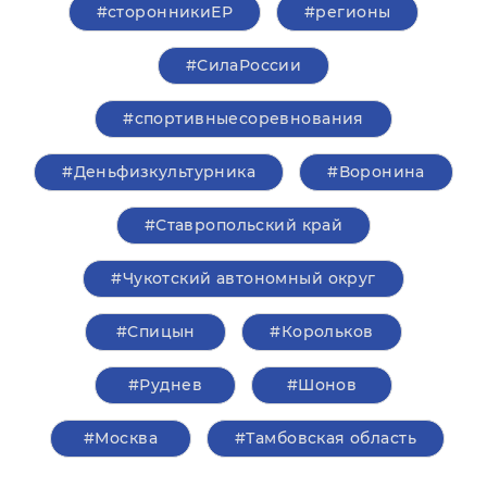
#сторонникиЕР
#регионы
#СилаРоссии
#спортивныесоревнования
#Деньфизкультурника
#Воронина
#Ставропольский край
#Чукотский автономный округ
#Спицын
#Корольков
#Руднев
#Шонов
#Москва
#Тамбовская область