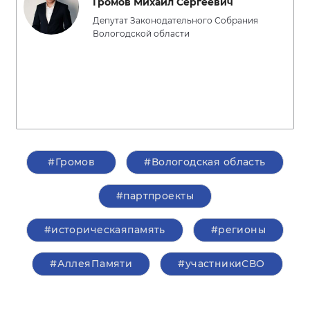
Громов Михаил Сергеевич
Депутат Законодательного Собрания
Вологодской области
#Громов
#Вологодская область
#партпроекты
#историческаяпамять
#регионы
#АллеяПамяти
#участникиСВО