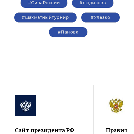
#СилаРоссии
#людисовз
#шахматныйтурнир
#Улезко
#Панова
Сайт президента РФ
Правител