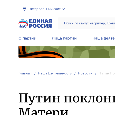
Федеральный сайт
О партии
Лица партии
Наша деяте
Центральная общественная приемная Председателя партии «Единая Россия»
Народная программа «Единой России»
Региональные общ
Руководящий состав Межрегиональных координационных советов
Центральная контрольная комиссия партии
Главная
Наша Деятельность
Новости
Путин По
Путин поклон
Матери