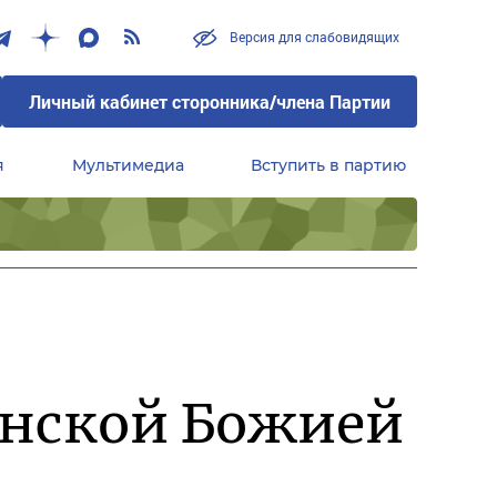
Версия для слабовидящих
Личный кабинет сторонника/члена Партии
я
Мультимедиа
Вступить в партию
Центральный совет сторонников партии «Единая Россия»
енской Божией