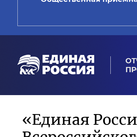
ОТ
ПР
«Единая Росси