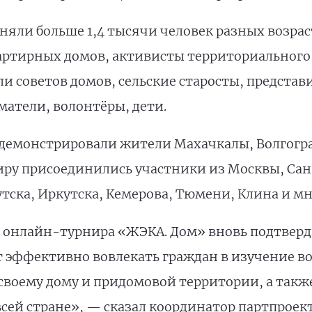
яли больше 1,4 тысячи человек разных возраст
артирных домов, активисты территориального
и советов домов, сельские старосты, представ
атели, волонтёры, дети.
емонстрировали жители Махачкалы, Волгоград
ниру присоединились участники из Москвы, Сан
тска, Иркутска, Кемерова, Тюмени, Клина и мн
 онлайн-турнира «ЖЭКА. Дом» вновь подтверд
 эффективно вовлекать граждан в изучение в
своему дому и придомовой территории, а такж
всей стране», — сказал координатор партпроек