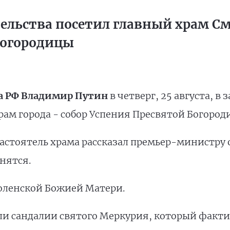
ельства посетил главный храм См
Богородицы
а РФ Владимир Путин
в четверг, 25 августа, в
ам города - собор Успения Пресвятой Богород
астоятель храма рассказал премьер-министру о
нятся.
оленской Божией Матери.
али сандалии святого Меркурия, который факт