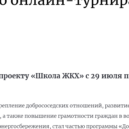
го онлайн-турнир
проекту «Школа ЖКХ» с 29 июля по
репление добрососедских отношений, развити
, а также повышение грамотности граждан в 
энергосбережения, стал частью программы «До