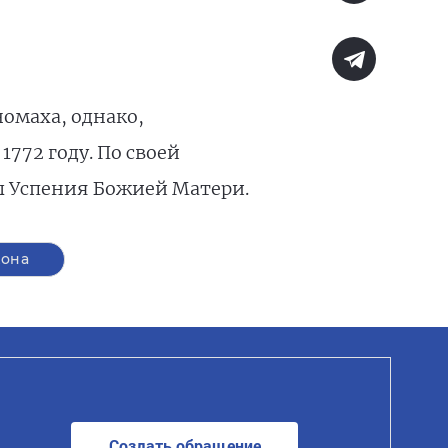
омаха, однако,
772 году. По своей
ы Успения Божией Матери.
кона
Создать обращение