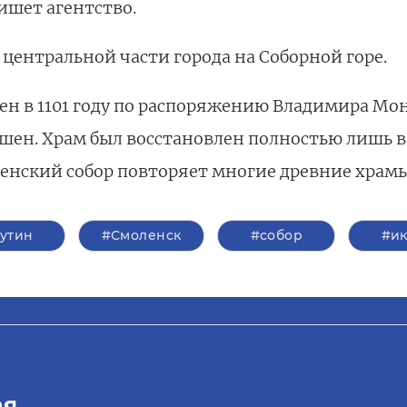
ишет агентство.
 центральной части города на Соборной горе.
ен в 1101 году по распоряжению Владимира Мон
шен. Храм был восстановлен полностью лишь в 1
енский собор повторяет многие древние храм
утин
#Смоленск
#собор
#и
ая