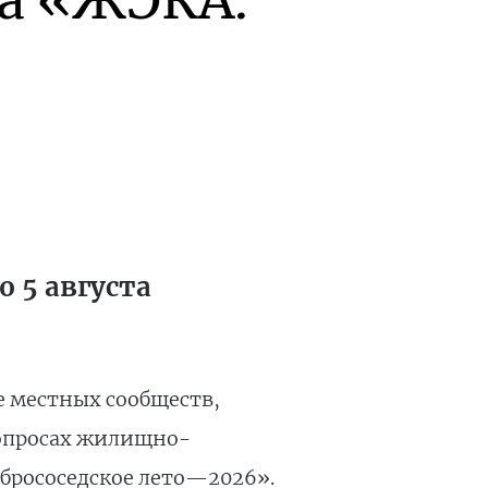
а «ЖЭКА.
 5 августа
е местных сообществ,
вопросах жилищно-
брососедское лето—2026».