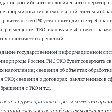
дание российского экологического оператора, 
 для формирования комплексной системы обра
равительство РФ установит единые требовани
, размещения ТКО, включая выбор мест разме
 технологических решений.
здание государственной информационной сист
инприроды России. ГИС ТКО будет содержать с
их накопления; сведения об объектах обработк
 ТКО; сведения о договорах, заключенных в с
бращения с ТКО и т.д.
ственная Дума
приняла
в третьем чтении прав
е единой государственной системы обращения