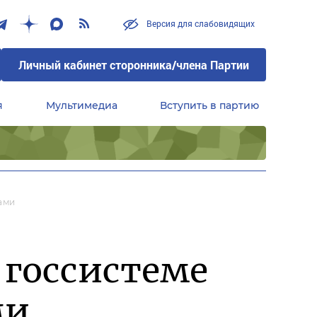
Версия для слабовидящих
Личный кабинет сторонника/члена Партии
я
Мультимедиа
Вступить в партию
Центральный совет сторонников партии «Единая Россия»
ами
 госсистеме
ми