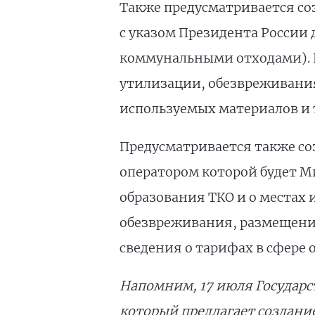
Также предусматривается соз
с указом Президента России
коммунальными отходами). П
утилизации, обезвреживания
используемых материалов и
Предусматривается также со
оператором которой будет М
образования ТКО и о местах 
обезвреживания, размещения
сведения о тарифах в сфере о
Напомним, 17 июля Государ
который предлагает создани