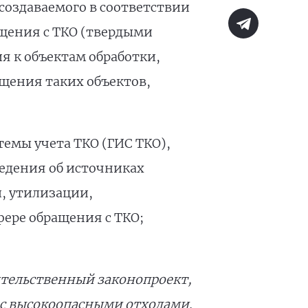
создаваемого в соответствии
щения с ТКО (твердыми
я к объектам обработки,
щения таких объектов,
емы учета ТКО (ГИС ТКО),
ведения об источниках
и, утилизации,
фере обращения с ТКО;
ительственный законопроект,
 с высокоопасными отходами.