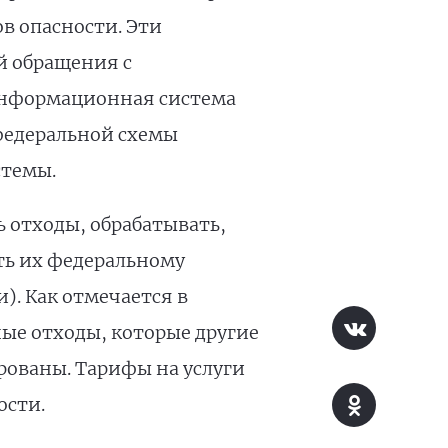
ов опасности. Эти
й обращения с
 информационная система
 федеральной схемы
стемы.
 отходы, обрабатывать,
ть их федеральному
). Как отмечается в
ные отходы, которые другие
рованы. Тарифы нa услуги
ости.