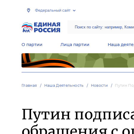
Федеральный сайт
О партии
Лица партии
Наша деяте
Центральная общественная приемная Председателя партии «Единая Россия»
Народная программа «Единой России»
Региональные общ
Руководящий состав Межрегиональных координационных советов
Центральная контрольная комиссия партии
Главная
Наша Деятельность
Новости
Путин По
Путин подписа
обращения с 