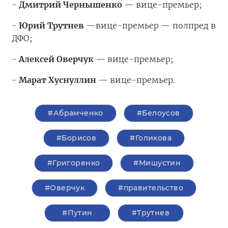
-
Дмитрий Чернышенко
— вице-премьер;
-
Юрий Трутнев
—вице-премьер — полпред в
ДФО;
-
Алексей Оверчук
— вице-премьер;
-
Марат Хуснуллин
— вице-премьер.
#Абрамченко
#Белоусов
#Борисов
#Голикова
#Григоренко
#Мишустин
#Оверчук
#правительство
#Путин
#Трутнев