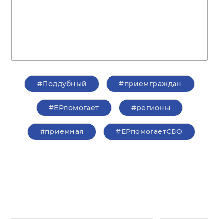
#Поддубный
#приемграждан
#ЕРпомогает
#регионы
#приемная
#ЕРпомогаетСВО