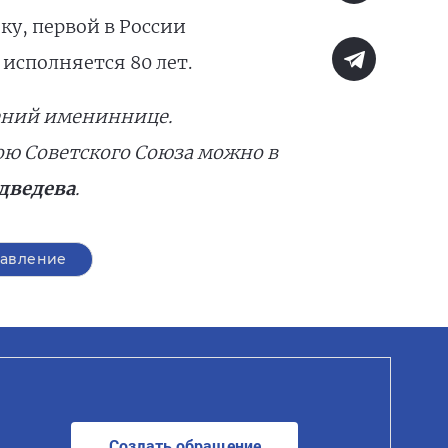
у, первой в России
исполняется 80 лет.
ений имениннице.
ю Советского Союза можно в
дведева
.
авление
Создать обращение