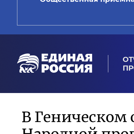
ОТ
ПР
В Геническом 