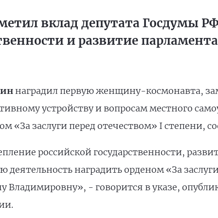
тметил вклад депутата Госдумы РФ
ственности и развитие парламент
тин
наградил первую женщину-космонавта, за
тивному устройству и вопросам местного сам
м «За заслуги перед отечеством» I степени, с
епление российской государственности, разв
 деятельность наградить орденом «За заслуги
у Владимировну», - говорится в указе, опуб
ии.