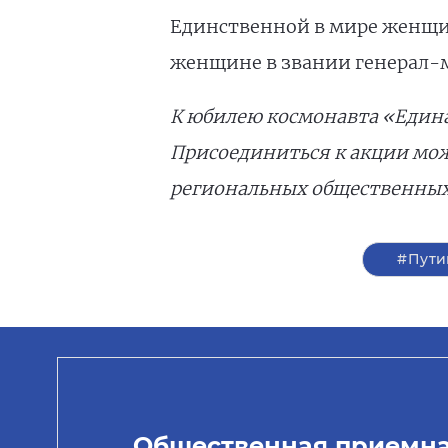
Единственной в мире женщин
женщине в звании генерал-ма
К юбилею космонавта «Един
Присоединиться к акции мож
региональных общественных
#Пути
Общественная приемн