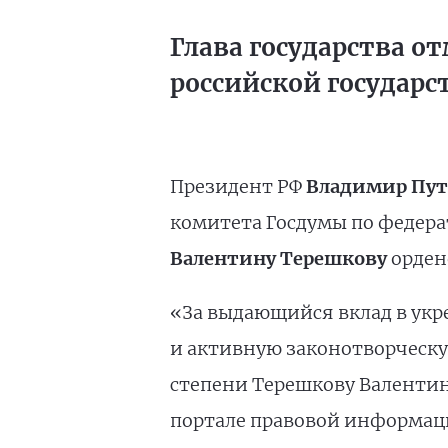
Глава государства о
российской государ
Президент РФ
Владимир Пу
комитета Госдумы по федера
Валентину Терешкову
ордено
«За выдающийся вклад в укр
и активную законотворческую
степени Терешкову Валентин
портале правовой информац