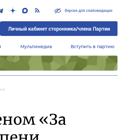
Версия для слабовидящих
Личный кабинет сторонника/члена Партии
я
Мультимедиа
Вступить в партию
Центральный совет сторонников партии «Единая Россия»
ени
еном «За
епени