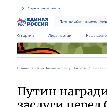
Федеральный сайт
О партии
Лица партии
Наша деяте
Центральная общественная приемная Председателя партии «Единая Россия»
Народная программа «Единой России»
Региональные общ
Руководящий состав Межрегиональных координационных советов
Центральная контрольная комиссия партии
Главная
Наша Деятельность
Новости
Путин На
Путин награди
заслуги перед