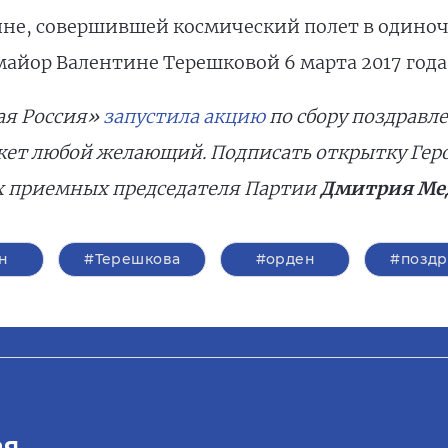
е, совершившей космический полет в одиночк
йор Валентине Терешковой 6 марта 2017 года 
ая Россия»
запустила акцию
по сбору поздравл
ет любой желающий. Подписать открытку Геро
 приемных председателя Партии
Дмитрия Ме
н
#Терешкова
#орден
#поздр
ая