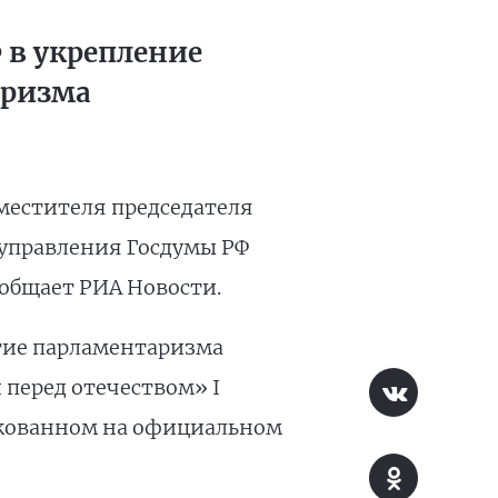
 в укрепление
аризма
местителя председателя
оуправления Госдумы РФ
ообщает РИА Новости.
итие парламентаризма
 перед отечеством» I
ликованном на официальном