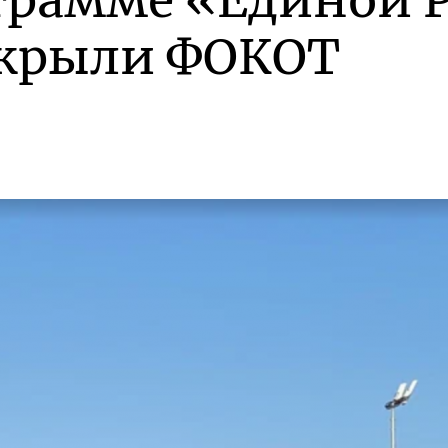
грамме «Единой Р
крыли ФОКОТ