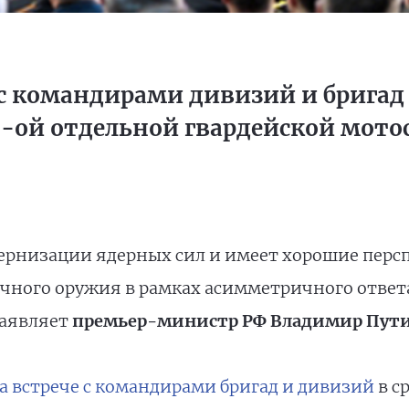
 с командирами дивизий и брига
5-ой отдельной гвардейской мото
ернизации ядерных сил и имеет хорошие пер
очного оружия в рамках асимметричного ответ
заявляет
премьер-министр РФ Владимир Пут
а встрече с командирами бригад и дивизий
в ср