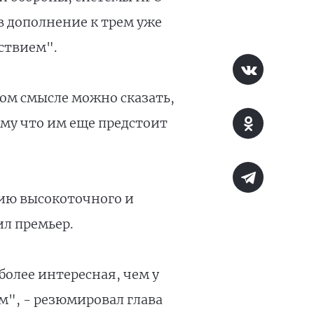
в дополнение к трем уже
ствием".
том смысле можно сказать,
му что им еще предстоит
нию высокоточного и
ил премьер.
 более интересная, чем у
м", - резюмировал глава