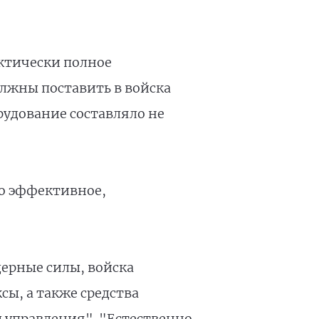
актически полное
лжны поставить в войска
рудование составляло не
но эффективное,
дерные силы, войска
ы, а также средства
 управления". "Естественно,