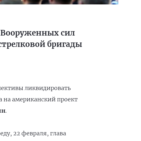
д Вооруженных сил
стрелковой бригады
спективы ликвидировать
а на американский проект
ин
.
еду, 22 февраля, глава