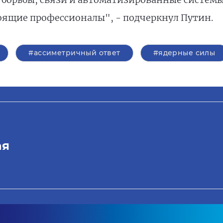
ящие профессионалы", - подчеркнул Путин.
#ассиметричный ответ
#ядерные силы
ая