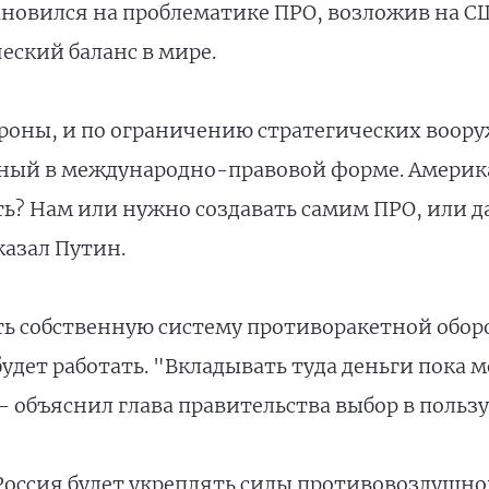
ановился на проблематике ПРО, возложив на С
еский баланс в мире.
ороны, и по ограничению стратегических воору
нный в международно-правовой форме. Америк
ать? Нам или нужно создавать самим ПРО, или д
казал Путин.
ть собственную систему противоракетной оборо
будет работать. "Вкладывать туда деньги пока 
 - объяснил глава правительства выбор в польз
 Россия будет укреплять силы противовоздушн