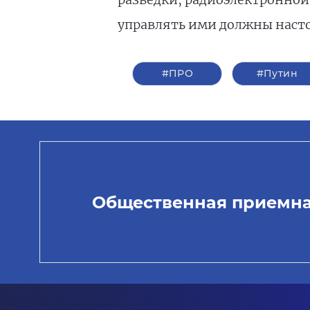
управлять ими должны насто
#ПРО
#Путин
Общественная приемн